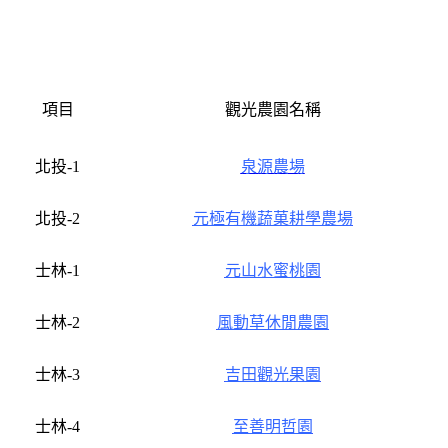
項目
觀光農園名稱
北投-1
泉源農場
北投-2
元極有機蔬菓耕學農場
士林-1
元山水蜜桃園
士林-2
風動草休閒農園
士林-3
吉田觀光果園
士林-4
至善明哲園