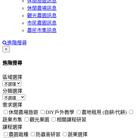
休閒旅遊訊息
休閒農場訊息
觀光農園訊息
市民農園訊息
農民市集訊息
進階搜尋
Close
×
進階搜尋
區域選擇
分類選擇
需求選擇
休閒農場旅遊
DIY戶外教學
農地租用 (自耕/代耕)
蔬果市集
觀光果園
相關課程研習
課程選擇
農園栽種
防蟲害研習
蔬果選擇