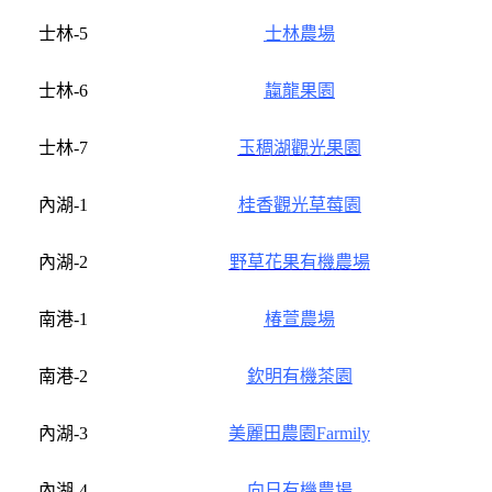
士林-5
士林農場
士林-6
靝龍果園
士林-7
玉稠湖觀光果園
內湖-1
桂香觀光草莓園
內湖-2
野草花果有機農場
南港-1
椿萱農場
南港-2
欽明
有機茶園
內湖-3
美麗田農園Farmily
內湖-4
向日有機農場