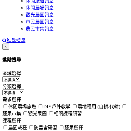
休閒旅遊訊息
休閒農場訊息
觀光農園訊息
市民農園訊息
農民市集訊息
進階搜尋
Close
×
進階搜尋
區域選擇
分類選擇
需求選擇
休閒農場旅遊
DIY戶外教學
農地租用 (自耕/代耕)
蔬果市集
觀光果園
相關課程研習
課程選擇
農園栽種
防蟲害研習
蔬果選擇