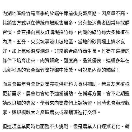
內湖地區綠竹筍產季約於端午節前後為盛產期，因產量不高，
其銷售方式以在傳統市場販售居多，另有些消費者因常年採購
習慣，會直接向農友訂購現採竹筍。內湖的綠竹筍大多種植在
內溝、五分、火炭坑等淺山坡地區，當地的砂質壤土排水良
好，加上氣候溫暖潮濕，非常適合綠竹筍生長。竹筍在這樣的
條件下培育出來，肉質細緻、甜度高，品質優良，連續多年在
北部地區的安全綠竹筍評鑑中獲獎，可說是內湖的驕傲！
而農會每年皆會針對筍農提供肥料與資材補助，若農友有植株
更新需求，農會也會給予適當補助。在輔導方面，會不定期邀
請改良場的專家、學者來向筍農們上課講習，同時也會辦理觀
摩，與規模較大之產區農友或產銷班進行交流。
但這項產業同時也面臨不少挑戰，像是農業人口逐漸老化、耕