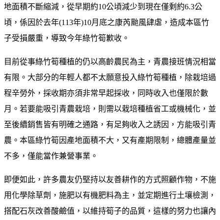
地面積不斷縮減，從早期約10公頃減少到現在僅剩約6.3公
頃，係因於去年(113年)10月底之康芮颱風肆虐，造成本區竹
子受損嚴重，導致今年綠竹筍歉收。
目前從事綠竹筍種植的仍以高齡農民為主，青農接班情況相當
有限。大部分的年輕人都不太願意投入綠竹筍種植，除栽培過
程辛勞外，採收期亦須非常早起採收，同時收入也僅限於數
月。若要能吸引青農栽培，則需以栽培種植省工或機械化，並
至後續銷售皆有明確之通路，有足夠收入之誘因，方能吸引青
農。本區綠竹筍因產地面積不大，又有產期限制，總體產量並
不多，僅能當作兼營事業。
即便如此，許多農友仍堅持以友善耕作的方式照顧作物，不施
用化學除草劑，施肥以有機肥料為主，並定期進行土壤檢測，
搭配石灰改善酸鹼值，以維持筍子的品質，這樣的努力也讓內