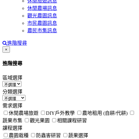
休閒旅遊訊息
休閒農場訊息
觀光農園訊息
市民農園訊息
農民市集訊息
進階搜尋
Close
×
進階搜尋
區域選擇
分類選擇
需求選擇
休閒農場旅遊
DIY戶外教學
農地租用 (自耕/代耕)
蔬果市集
觀光果園
相關課程研習
課程選擇
農園栽種
防蟲害研習
蔬果選擇