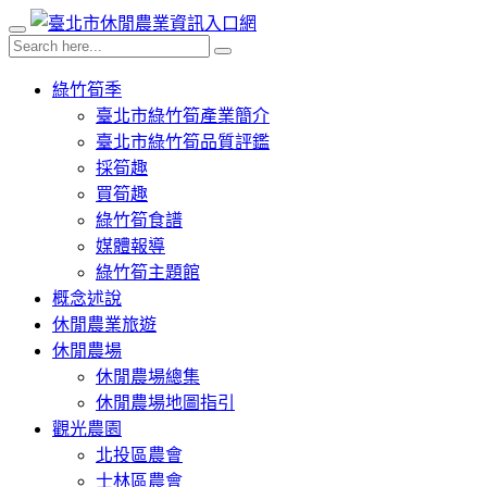
綠竹筍季
臺北市綠竹筍產業簡介
臺北市綠竹筍品質評鑑
採筍趣
買筍趣
綠竹筍食譜
媒體報導
綠竹筍主題館
概念述說
休閒農業旅遊
休閒農場
休閒農場總集
休閒農場地圖指引
觀光農園
北投區農會
士林區農會