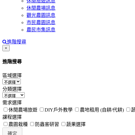
休閒旅遊訊息
休閒農場訊息
觀光農園訊息
市民農園訊息
農民市集訊息
進階搜尋
Close
×
進階搜尋
區域選擇
分類選擇
需求選擇
休閒農場旅遊
DIY戶外教學
農地租用 (自耕/代耕)
課程選擇
農園栽種
防蟲害研習
蔬果選擇