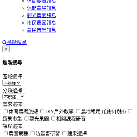
休閒旅遊訊息
休閒農場訊息
觀光農園訊息
市民農園訊息
農民市集訊息
進階搜尋
Close
×
進階搜尋
區域選擇
分類選擇
需求選擇
休閒農場旅遊
DIY戶外教學
農地租用 (自耕/代耕)
蔬果市集
觀光果園
相關課程研習
課程選擇
農園栽種
防蟲害研習
蔬果選擇