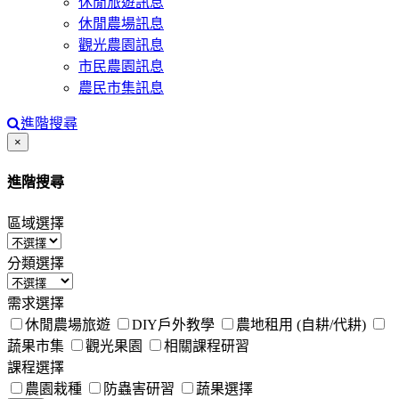
休閒旅遊訊息
休閒農場訊息
觀光農園訊息
市民農園訊息
農民市集訊息
進階搜尋
Close
×
進階搜尋
區域選擇
分類選擇
需求選擇
休閒農場旅遊
DIY戶外教學
農地租用 (自耕/代耕)
蔬果市集
觀光果園
相關課程研習
課程選擇
農園栽種
防蟲害研習
蔬果選擇