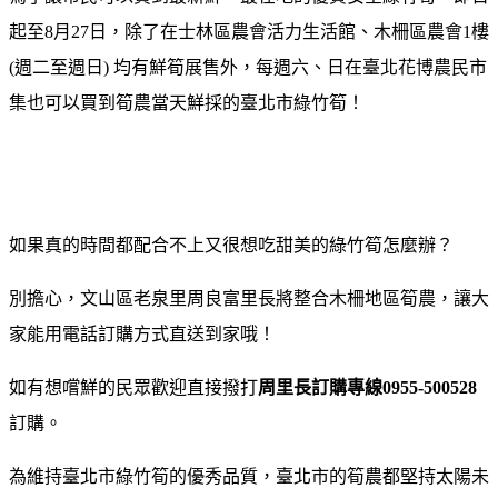
起至8月27日，除了在士林區農會活力生活館、木柵區農會1樓
(週二至週日) 均有鮮筍展售外，每週六、日在臺北花博農民市
集也可以買到筍農當天鮮採的臺北市綠竹筍！
如果真的時間都配合不上又很想吃甜美的綠竹筍怎麼辦？
別擔心，文山區老泉里周良富里長將整合木柵地區筍農，讓大
家能用電話訂購方式直送到家哦！
如有想嚐鮮的民眾歡迎直接撥打
周里長訂購專線0955-500528
訂購。
為維持臺北市綠竹筍的優秀品質，臺北市的筍農都堅持太陽未